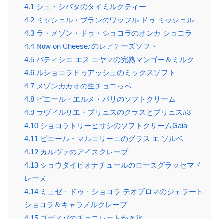
4.1
シェ・シバタのタイミルクティー
4.2
ミッシェル・ブランのワッフル ドゥ ミッシェル
4.3
ラ・メゾン・ドゥ・ショコラのオンカ ショコラ
4.4
Now on Cheese♪のレアチーズソフト
4.5
パティシエ エス コヤマの完熟マンゴー＆ミルク
4.6
ルショコラドゥアッシュのミックスソフト
4.7
メゾンカカオの生チョコっペ
4.8
ピエール・エルメ・パリのソフトクリーム
4.9
ラヴィルリエ・プリュスのグラスとプリュス#3
4.10
ショコラトリーヒサシのソフトクリームGaia
4.11
ピエール・マルコリーニのグラス エ ソルベ
4.12
カルヴァのアイスクレープ
4.13
ショウダイビオナチュールのローズグラッセマド
レーヌ
4.14
ミュゼ・ドゥ・ショコラ テオブロマのジェラート
ショコラ＆キャラメルクレープ
4.15
ゴディバのチョコレートかき氷