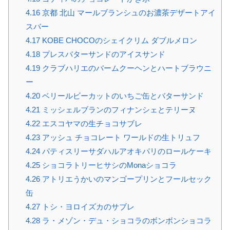
4.16
京都 北山 マールブランシュのお濃茶デザートアイ
スバー
4.17
KOBE CHOCOのシェイクリム ダブルメロン
4.18
プレスバターサンドのアイスサンド
4.19
クラブハリエのバームクーヘンとハートブラウニ
ー
4.20
ベリールビーカットのいちご缶とバターサンド
4.21
ミッシェルブランのフィナンシェとテリーヌ
4.22
エスコヤマの生チョコサブレ
4.23
アッシュ チョコレート ワールドの生トリュフ
4.24
パティスリーサダハルアオキパリのロールケーキ
4.25
ショコラトリーヒサシのMonaショコラ
4.26
アトリエうかいのマンゴープリンとフールセック
缶
4.27
トシ・ヨロイズカのサブレ
4.28
ラ・メゾン・デュ・ショコラのボンボンショコラ