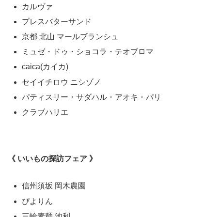
カルヴァ
プレスバターサンド
京都 北山 マールブランシュ
ミュゼ・ドゥ・ショコラ・テオブロマ
caica(カイカ)
セイイチロウ ニシゾノ
パティスリー・サダハル・アオキ・パリ
クラブハリエ
《 いいもの探訪フェア 》
信州須坂 岡木農園
ぴよりん
三輪素麺 池利