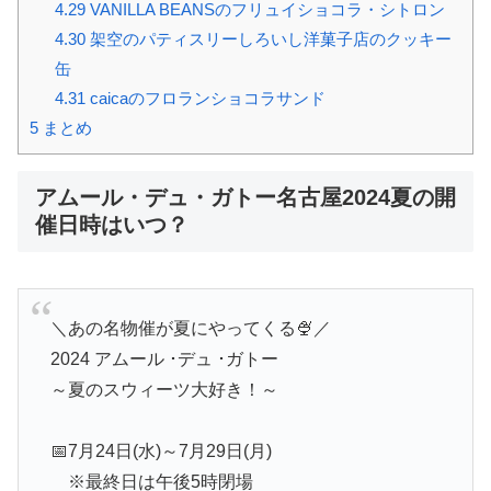
4.29
VANILLA BEANSのフリュイショコラ・シトロン
4.30
架空のパティスリーしろいし洋菓子店のクッキー
缶
4.31
caicaのフロランショコラサンド
5
まとめ
アムール・デュ・ガトー名古屋2024夏の開
催日時はいつ？
＼あの名物催が夏にやってくる🍨／
2024 アムール ･デュ ･ガトー
～夏のスウィーツ大好き！～
📅7月24日(水)～7月29日(月)
※最終日は午後5時閉場