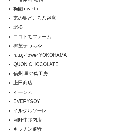
梅園 oyastu
京の鳥どころ八起庵
老松
ココトモファーム
御菓子つちや
h.u.g-flower YOKOHAMA
QUON CHOCOLATE
信州 里の菓工房
上田商店
イモンネ
EVERYSOY
イルクルソーレ
河野牛豚肉店
キッチン飛騨