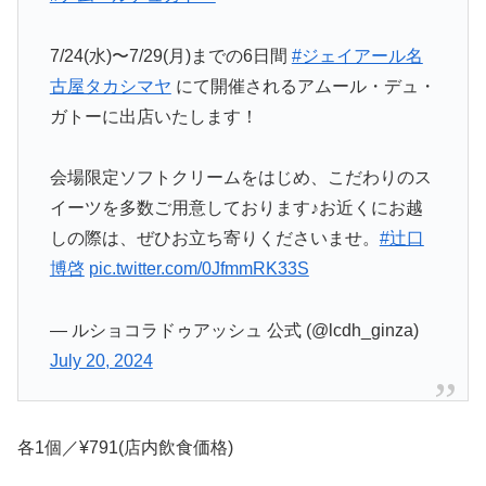
7/24(水)〜7/29(月)までの6日間
#ジェイアール名
古屋タカシマヤ
にて開催されるアムール・デュ・
ガトーに出店いたします！
会場限定ソフトクリームをはじめ、こだわりのス
イーツを多数ご用意しております♪お近くにお越
しの際は、ぜひお立ち寄りくださいませ。
#辻口
博啓
pic.twitter.com/0JfmmRK33S
— ルショコラドゥアッシュ 公式 (@lcdh_ginza)
July 20, 2024
各1個／¥791(店内飲食価格)