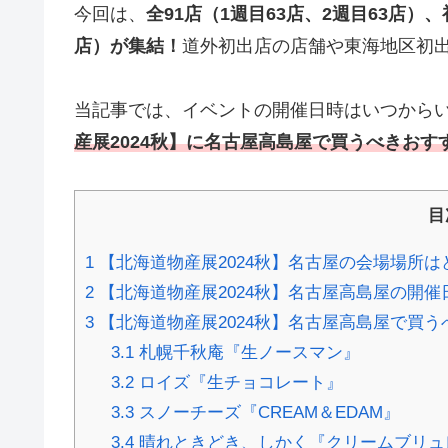
今回は、
全91店（1週目63店、2週目63店
店）が集結！
道外初出店の店舗や東海地区初
当記事では、イベントの開催日時はいつから
産展2024秋】に名古屋高島屋で買うべきお
目
1
【北海道物産展2024秋】名古屋の会場場所は
2
【北海道物産展2024秋】名古屋高島屋の開
3
【北海道物産展2024秋】名古屋高島屋で買
3.1
札幌千秋庵『生ノースマン』
3.2
ロイズ『生チョコレート』
3.3
スノーチーズ『CREAM＆EDAM』
3.4
晴れときどき、しかく『クリームブリュ