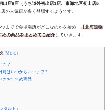
）、初出店8店（うち道外初出店1店、東海地区初出店5
出店の人気店が多く登場するようです。
いつまでで会場場所がどこなのかを始め、
【北海道物
すすめの商品をまとめてご紹介
していきます。
次
[
閉じる
]
どこ？
催日時はいつからいつまで？
うべきおすすめ商品
レタルト』