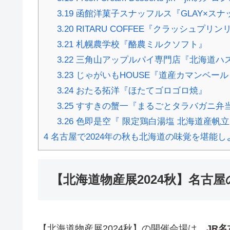
3.19
函館洋菓子スナッフルス『GLAY×スナ
3.20
RITARU COFFEE『クラッシュプリ
3.21
札幌農学校『酪農ミルクソフト』
3.22
三角山アップルパイ専門店『北海道ハ
3.23
じゃがいもHOUSE『道産カマンベー
3.24
おたる拓洋『ほたてゴロゴロ焼』
3.25
すすきの蟹一『まるごとタラバガニ弁
3.26
色即是空『 限定鶏白湯塩 北海道産帆
4
名古屋で2024年の秋も北海道の味覚を堪能し
【北海道物産展2024秋】名古
【北海道物産展2024秋】の開催会場は、
JR名