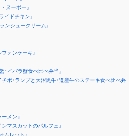
 ・ヌーボー』
ライドチキン』
モンブランシュークリーム』
シフォンケーキ』
蟹･イバラ蟹食べ比べ弁当』
チボ･ランプと大沼黒牛･道産牛のステーキ食べ比べ弁
ラーメン』
インマスカットのパルフェ』
のメロンオムレット』