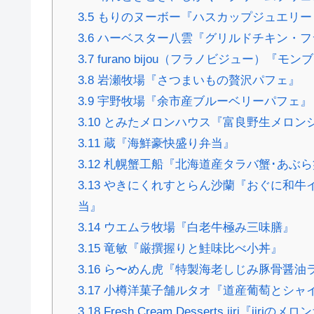
3.5
もりのヌーボー『ハスカップジュエリー
3.6
ハーベスター八雲『グリルドチキン・フ
3.7
furano bijou（フラノビジュー）『
3.8
岩瀬牧場『さつまいもの贅沢パフェ』
3.9
宇野牧場『余市産ブルーベリーパフェ』
3.10
とみたメロンハウス『富良野生メロン
3.11
蔵『海鮮豪快盛り弁当』
3.12
札幌蟹工船『北海道産タラバ蟹･あぶら
3.13
やきにくれすとらん沙蘭『おぐに和牛イ
当』
3.14
ウエムラ牧場『白老牛極み三味膳』
3.15
竜敏『厳撰握りと鮭味比べ小丼』
3.16
ら〜めん虎『特製海老しじみ豚骨醤油
3.17
小樽洋菓子舗ルタオ『道産葡萄とシャ
3.18
Fresh Cream Desserts jiri『jiri