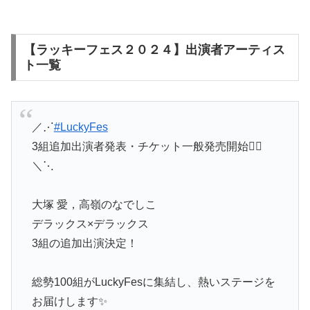
【ラッキーフェス２０２４】出演者アーティス
ト一覧
／⋰
#LuckyFes
3組追加出演者発表・チケット一般発売開始❤️‍🔥
＼⋱
大塚 愛，高嶺のなでしこ
デラックス×デラックス
3組の追加出演決定！
総勢100組がLuckyFesに集結し、熱いステージを
お届けします✨