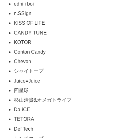
edhiii boi
n.SSign
KISS OF LIFE
CANDY TUNE
KOTORI
Conton Candy
Chevon
シャイトープ
Juice=Juice
四星球
杉山清貴&オメガトライブ
Da-iCE
TETORA
Def Tech