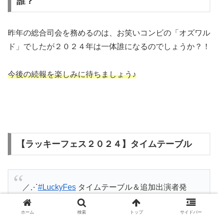
誰？
昨年の総合司会を務めるのは、お笑いコンビの「オズワル
ド」でしたが２０２４年は一体誰になるのでしょうか？！
今後の続報を楽しみに待ちましょう♪
【ラッキーフェス２０２４】タイムテーブル
／⋰
#LuckyFes
タイムテーブル＆追加出演者発
表!!
ホーム
検索
トップ
サイドバー
＼⋱