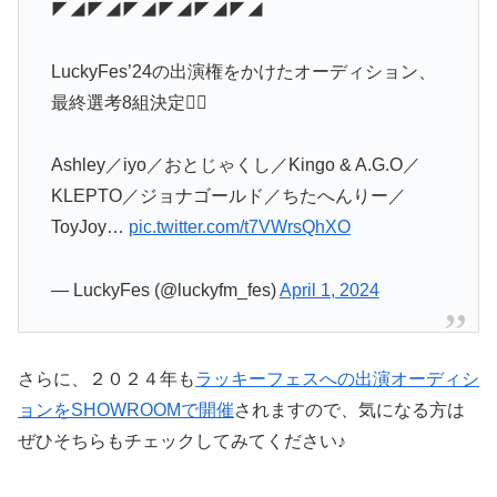
◤◢◤◢◤◢◤◢◤◢◤◢
LuckyFes’24の出演権をかけたオーディション、
最終選考8組決定❤️‍🔥
Ashley／iyo／おとじゃくし／Kingo & A.G.O／
KLEPTO／ジョナゴールド／ちたへんりー／
ToyJoy…
pic.twitter.com/t7VWrsQhXO
— LuckyFes (@luckyfm_fes)
April 1, 2024
さらに、２０２４年も
ラッキーフェスへの出演オーディシ
ョンをSHOWROOMで開催
されますので、気になる方は
ぜひそちらもチェックしてみてください♪