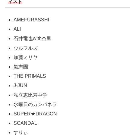
ィスト
AMEFURASSHI
ALI
石井竜也with杏里
ウルフルズ
加藤ミリヤ
氣志團
THE PRIMALS
J-JUN
私立恵比寿中学
水曜日のカンパネラ
SUPER★DRAGON
SCANDAL
すりぃ