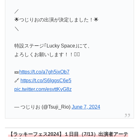
／
🌟つじりおの出演が決定しました！🌟
＼
特設ステージ｢Lucky Space｣にて、
よろしくお願いします！！❤️‍🔥
🎫
https://t.co/a7gh5jxOb7
🔗
https://t.co/S6IggsC6e5
pic.twitter.com/esvttKvG8z
— つじりお (@Tsuji_Rio)
June 7, 2024
【ラッキーフェス2024】１日目（7/13）出演者アーテ