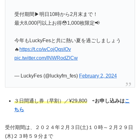
受付期間▶明日10時から2月末まで！
最大8,000円以上お得😳1,000枚限定📢
今年もLuckyFesと共に熱い夏を過ごしましょう
🔥
https://t.co/wCojQqsIOv
pic.twitter.com/lNWRodZlCw
— LuckyFes (@luckyfm_fes)
February 2, 2024
３日間通し券（早割）／¥29,800
⇨
お申し込みは
こ
ちら
受付期間は、２０２４年２月３日(土)１０時～２月２９日
(木)２３時５９分まで