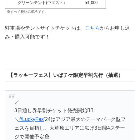
グリーンテント(ウエスト)
¥1,000
※すべて税込み価格です。
駐車場やテントサイトチケットは、
こちら
からお申し込
み・購入可能です！
【ラッキーフェス】いばチケ限定早割先行（抽選）
／
3日通し券早割チケット発売開始❤️‍🔥
＼
#LuckyFes
’24はアジア最大のテーマパーク型フ
ェスを目指し、大草原エリアに広げ3日間4ステー
ジで開催予定🎡