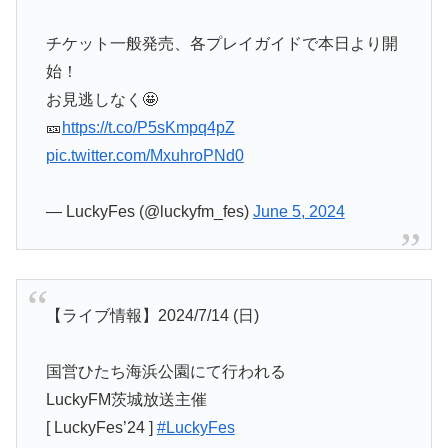
チケット一般発売、各プレイガイドで本日より開
始！
お見逃しなく🤩
🎫
https://t.co/P5sKmpq4pZ
pic.twitter.com/MxuhroPNd0
— LuckyFes (@luckyfm_fes)
June 5, 2024
【ライブ情報】2024/7/14 (日)
国営ひたち海浜公園にて行われる
LuckyFM茨城放送主催
[ LuckyFes’24 ]
#LuckyFes