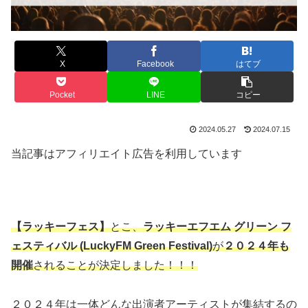
X
Facebook
はてブ
Pocket
LINE
コピー
2024.05.27
2024.07.15
当記事はアフィリエイト広告を利用しています
【ラッキーフェス】
とこ、
ラッキーエフエム グリーン フ
ェスティバル (LuckyFM Green Festival)
が
２０２４年も
開催
されることが決定しました！！！
２０２４年は一体どんな出演者アーティストが集結するの