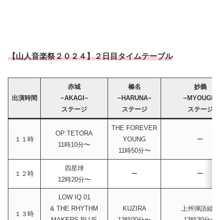
【山人音楽祭２０２４】２日目タイムテーブル
赤城
榛名
妙義
出演時間
−AKAGI−
−HARUNA−
−MYOUGI−
ステージ
ステージ
ステージ
THE FOREVER
OP:TETORA
１１時
YOUNG
ー
11時10分〜
11時50分〜
四星球
１２時
ー
ー
12時20分〜
LOW IQ 01
& THE RHYTHM
KUZIRA
上州弾語組合
１３時
MAKERS PLUS
13時00分〜
13時30分〜