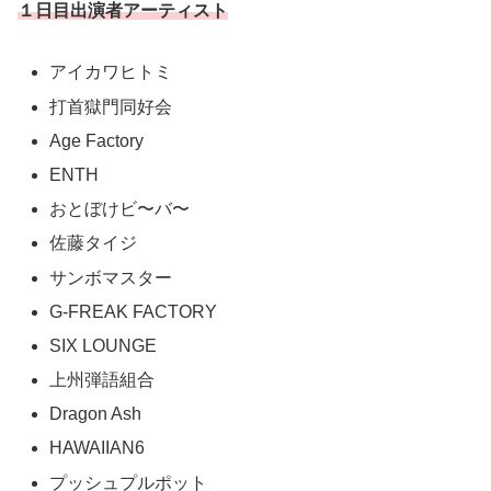
１日目出演者アーティスト
アイカワヒトミ
打首獄門同好会
Age Factory
ENTH
おとぼけビ〜バ〜
佐藤タイジ
サンボマスター
G-FREAK FACTORY
SIX LOUNGE
上州弾語組合
Dragon Ash
HAWAIIAN6
プッシュプルポット