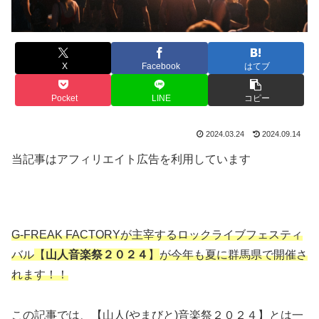
X
Facebook
はてブ
Pocket
LINE
コピー
2024.03.24
2024.09.14
当記事はアフィリエイト広告を利用しています
G-FREAK FACTORYが主宰するロックライブフェスティ
バル
【
山人音楽祭２０２４
】
が今年も夏に群馬県で開催さ
れます！！
この記事では、【山人(やまびと)音楽祭２０２４】とは一