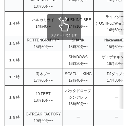
13時30分〜
ライブゾーン
ハルカミライ
HUSKING BEE
１４時
(TOSHI-LOW＆茂
14時40〜
14時10分〜
14時30分〜
スクロールできます
ROTTENGRAFFTY
SHANK
NakamuraEm
１５時
15時50分〜
15時20分〜
15時30分〜
SHADOWS
ザ・ボヤキング
１６時
ー
16時30分〜
16時30分〜
高木ブー
SCAFULL KING
DJダイノジ
１７時
17時05分〜
17時40分〜
17時30分〜
バックドロップ
10-FEET
１８時
シンデレラ
ー
18時10分〜
18時50分〜
G-FREAK FACTORY
１９時
ー
ー
19時20分〜