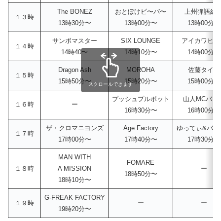
The BONEZ
おとぼけビ〜バ〜
上州弾語組
１３時
13時30分〜
13時00分〜
13時00分〜
サンボマスター
SIX LOUNGE
アイカワヒト
１４時
14時40〜
14時10分〜
14時00分〜
Dragon Ash
MOROHA
佐藤タイジ
１５時
15時50分〜
15時20分〜
15時00分〜
スクロールできます
プッシュプルポット
山人MCバト
１６時
ー
16時30分〜
16時00分〜
ザ・クロマニヨンズ
Age Factory
ゆってぃ&バリ3
１７時
17時00分〜
17時40分〜
17時30分〜
MAN WITH
FOMARE
１８時
A MISSION
ー
18時50分〜
18時10分〜
G-FREAK FACTORY
１９時
ー
ー
19時20分〜