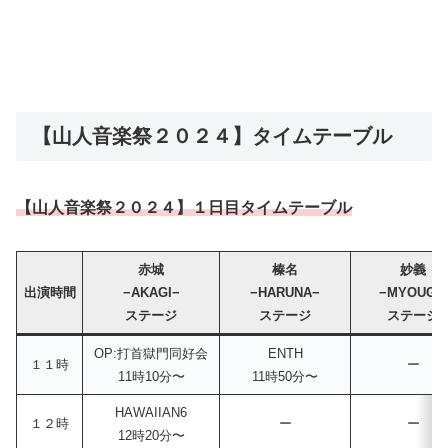
【山人音楽祭２０２４】タイムテーブル
【山人音楽祭２０２４】１日目タイムテーブル
赤城
榛名
妙義
出演時間
−AKAGI−
−HARUNA−
−MYOUGI−
ステージ
ステージ
ステージ
OP:打首獄門同好会
ENTH
１１時
ー
11時10分〜
11時50分〜
HAWAIIAN6
１２時
ー
ー
12時20分〜